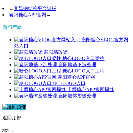
←
宜昌钢结构平台铺板
襄阳糖心APP官网
→
热门产品
襄阳糖心VLOG官方网
站入口
襄阳墙改梁
糖心LOGO入口梁柱
襄阳地基下沉处理
糖心LOGO入口工程
襄阳糖心APP官网
糖心LOGO入口
十堰糖心APP官网焊缝
襄阳墙体裂缝处理
返回顶部
地址：