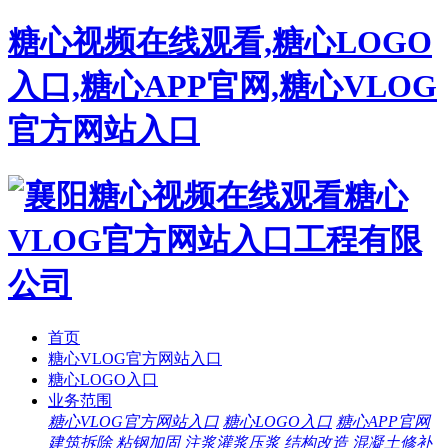
糖心视频在线观看,糖心LOGO
入口,糖心APP官网,糖心VLOG
官方网站入口
首页
糖心VLOG官方网站入口
糖心LOGO入口
业务范围
糖心VLOG官方网站入口
糖心LOGO入口
糖心APP官网
建筑拆除
粘钢加固
注浆灌浆压浆
结构改造
混凝土修补