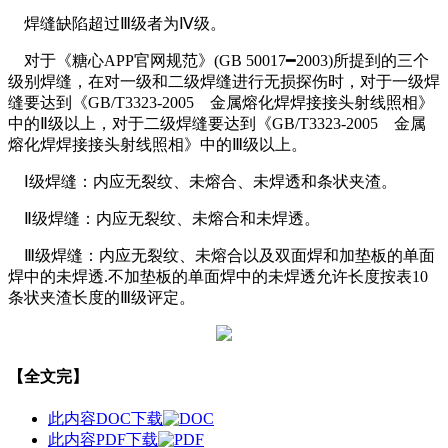
焊缝缺陷超过Ⅲ级者为Ⅳ级。
对于《糖心APP官网规范》(GB 50017━2003)所提到的三个
级别焊缝，在对一级和二级焊缝进行无损探伤时，对于一级焊
缝要达到《GB/T3323-2005 金属熔化焊焊接接头射线照相》
中的Ⅱ级以上，对于二级焊缝要达到《GB/T3323-2005 金属
熔化焊焊接接头射线照相》中的Ⅲ级以上。
Ⅰ级焊缝：内应无裂纹、未熔合、未焊透和条状夹渣。
Ⅱ级焊缝：内应无裂纹、未熔合和未焊透。
Ⅲ级焊缝：内应无裂纹、未熔合以及双面焊和加垫板的单面
焊中的未焊透.不加垫板的单面焊中的未焊透允许长度按表10
条状夹渣长度的Ⅲ级评定。
【全文完】
此内容DOC下载
此内容PDF下载