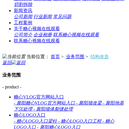
切割拆除
新闻资讯
公司新闻
行业新闻
常见问题
工程案例
关于糖心视频在线观看
公司简介
企业相册
联系糖心视频在线观看
联系糖心视频在线观看
当前位置：
首页
>
业务范围
>
结构改造
返回
业务范围
- product -
糖心VLOG官方网站入口
-
襄阳糖心VLOG官方网站入口
-
襄阳墙改梁
-
襄阳地基
下沉处理
-
襄阳墙体裂缝处理
糖心LOGO入口
-
糖心LOGO入口梁柱
-
糖心LOGO入口工程
-
糖心
LOGO入口
-
襄阳糖心LOGO入口