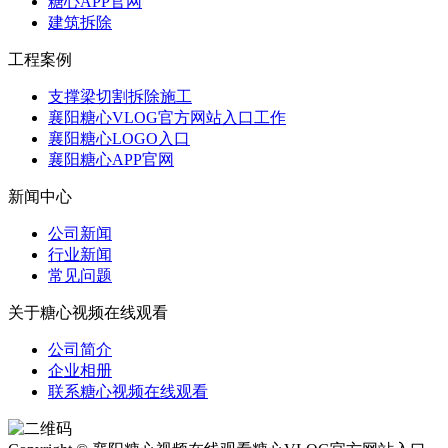
糖心APP官网
建筑拆除
工程案例
支撑梁切割拆除施工
襄阳糖心VLOG官方网站入口工作
襄阳糖心LOGO入口
襄阳糖心APP官网
新闻中心
公司新闻
行业新闻
常见问题
关于糖心视频在线观看
公司简介
企业相册
联系糖心视频在线观看